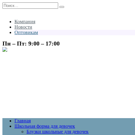
Перейти
Search
к
for:
содержанию
Компания
Новости
Оптовикам
Пн – Пт: 9:00 – 17:00
Главная
Школьная форма для девочек
Блузки школьные для девочек