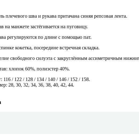
ль плечевого шва и рукава притачана синяя репсовая лента.
ав на манжете застёгивается на пуговицу.
ава регулируются по длине с помощью пат.
спинке кокетка, посередине встречная складка.
елие свободного силуэта с закруглённым ассиметричным нижни
тав: хлопок 60%, полиэстер 40%.
: 116 / 122 / 128 / 134 / 140 / 146 / 152 / 158.
ер: 28, 30, 32, 34, 36, 38, 40, 42, 44.
а