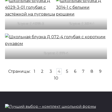
Блузка Д 4029-3
Блузка Д 3014-1
Блузка Д 072-4
Страницы:
1
2
3
4
5
6
7
8
9
10